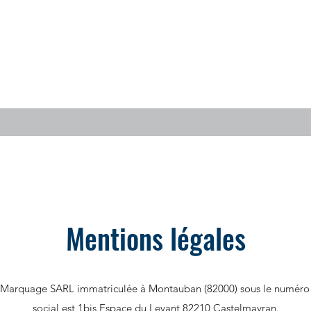
Mentions légales
ID Marquage SARL immatriculée à Montauban (82000) sous le numéro
social est 1bis Espace du Levant 82210 Castelmayran.