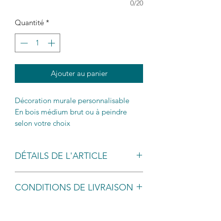
0/20
Quantité
*
Ajouter au panier
Décoration murale personnalisable
En bois médium brut ou à peindre
selon votre choix
DÉTAILS DE L'ARTICLE
2 tailles disponibles : 30 x 20 cm , 40 x
CONDITIONS DE LIVRAISON
30 cm
Epaisseur 3 mm
Livraison sous 5 jours.
Envoyé en lettre suivi par la Poste