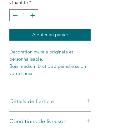
Quantité
*
Ajouter au panier
Décoration murale originale et
personnalisable.
Bois médium brut ou à peindre selon
votre choix.
Détails de l'article
Taille : 30 x15 cm / 45 x20 cm / 60x 25
Conditions de livraison
cm
Epaisseur : 3 mm
Livraison sous 5 jours.